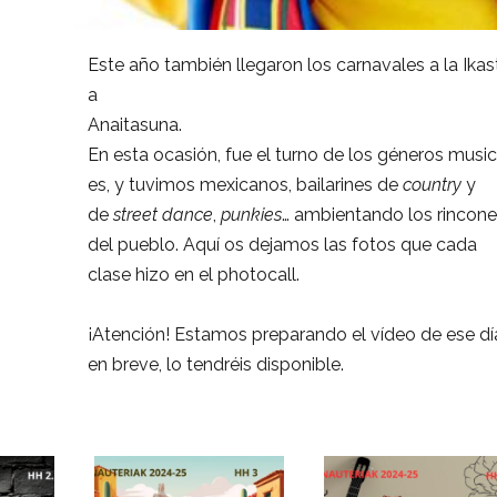
Este
año
también
llegaron
los
carnavales
a
la
Ikas
a
Anaitasuna.
En
esta
ocasión,
fue
el
turno
de
los
géneros
music
es, y tuvimos
mexicanos,
bailarines
de
country
y
de
street
dance
,
punkies
…
ambientando
los
rincon
del
pueblo.
Aquí
os
dejamos
las
fotos
que cada
clase hizo en el
photocall.
¡Atención!
Estamos
preparando
el
vídeo
de
ese
dí
en
breve,
lo
tendréis disponible.