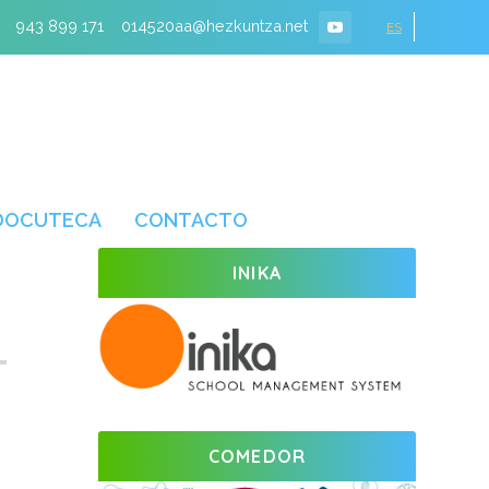
943 899 171
014520aa@hezkuntza.net
ES
DOCUTECA
CONTACTO
INIKA
COMEDOR