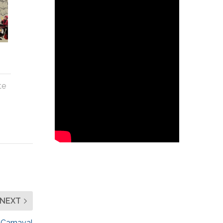
te
NEXT
 Carnaval