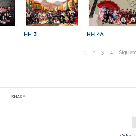
HH 3
HH 4A
1
2
3
4
Siguien
SHARE:
Vídeos