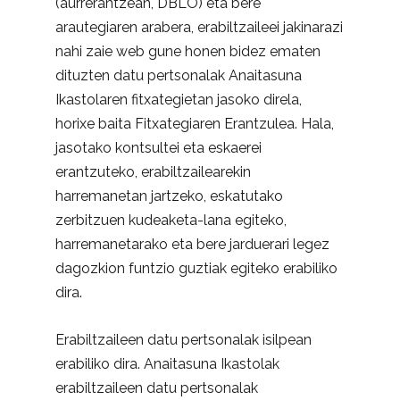
(aurrerantzean, DBLO) eta bere
arautegiaren arabera, erabiltzaileei jakinarazi
nahi zaie web gune honen bidez ematen
dituzten datu pertsonalak Anaitasuna
Ikastolaren fitxategietan jasoko direla,
horixe baita Fitxategiaren Erantzulea. Hala,
jasotako kontsultei eta eskaerei
erantzuteko, erabiltzailearekin
harremanetan jartzeko, eskatutako
zerbitzuen kudeaketa-lana egiteko,
harremanetarako eta bere jarduerari legez
dagozkion funtzio guztiak egiteko erabiliko
dira.
Erabiltzaileen datu pertsonalak isilpean
erabiliko dira. Anaitasuna Ikastolak
erabiltzaileen datu pertsonalak