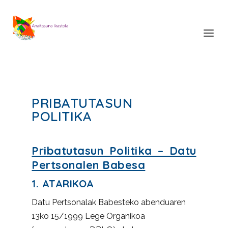
PRIBATUTASUN
POLITIKA
Pribatutasun Politika – Datu
Pertsonalen Babesa
1. ATARIKOA
Datu Pertsonalak Babesteko abenduaren
13ko 15/1999 Lege Organikoa