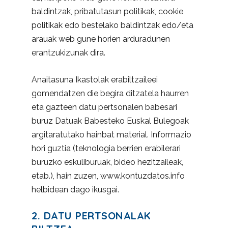
baldintzak, pribatutasun politikak, cookie
politikak edo bestelako baldintzak edo/eta
arauak web gune horien arduradunen
erantzukizunak dira.
Anaitasuna Ikastolak erabiltzaileei
gomendatzen die begira ditzatela haurren
eta gazteen datu pertsonalen babesari
buruz Datuak Babesteko Euskal Bulegoak
argitaratutako hainbat material. Informazio
hori guztia (teknologia berrien erabilerari
buruzko eskuliburuak, bideo hezitzaileak,
etab.), hain zuzen, www.kontuzdatos.info
helbidean dago ikusgai.
2. DATU PERTSONALAK