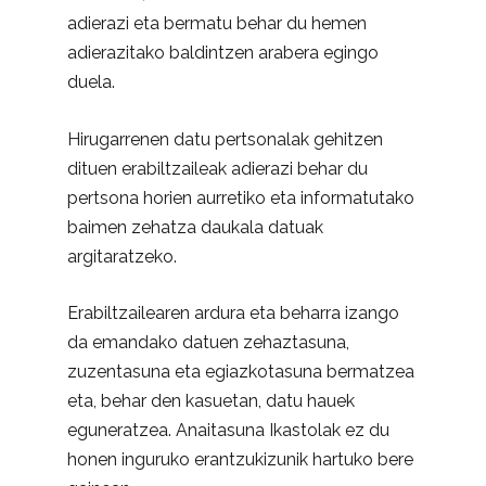
adierazi eta bermatu behar du hemen
adierazitako baldintzen arabera egingo
duela.
Hirugarrenen datu pertsonalak gehitzen
dituen erabiltzaileak adierazi behar du
pertsona horien aurretiko eta informatutako
baimen zehatza daukala datuak
argitaratzeko.
Erabiltzailearen ardura eta beharra izango
da emandako datuen zehaztasuna,
zuzentasuna eta egiazkotasuna bermatzea
eta, behar den kasuetan, datu hauek
eguneratzea. Anaitasuna Ikastolak ez du
honen inguruko erantzukizunik hartuko bere