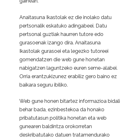
gainean.
Anaitasuna Ikastolak ez die inolako datu
pertsonalik eskatuko adingabeei. Datu
pertsonal guztiak haurren tutore edo
gurasoenak izango dira. Anaitasuna
Ikastolak gurasoei eta legezko tutoreei
gomendatzen die web gune honetan
nabigatzen laguntzeko euren seme-alabei.
Orria erantzukizunez erabiliz gero baino ez
baikara seguru ibiliko.
Web gune honen bitartez informazioa bidali
behar bada, ezinbestekoa da honako
pribatutasun politika honetan eta web
gunearen baldintza orokorretan
deskribatutako datuen tratamendurako