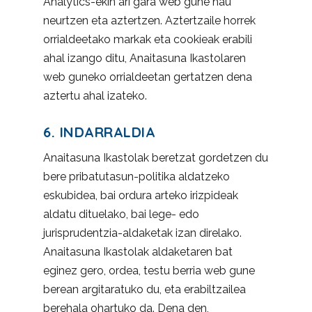
Analytics-ekin ari gara web gune hau
neurtzen eta aztertzen. Aztertzaile horrek
orrialdeetako markak eta cookieak erabili
ahal izango ditu, Anaitasuna Ikastolaren
web guneko orrialdeetan gertatzen dena
aztertu ahal izateko.
6. INDARRALDIA
Anaitasuna Ikastolak beretzat gordetzen du
bere pribatutasun-politika aldatzeko
eskubidea, bai ordura arteko irizpideak
aldatu dituelako, bai lege- edo
jurisprudentzia-aldaketak izan direlako.
Anaitasuna Ikastolak aldaketaren bat
eginez gero, ordea, testu berria web gune
berean argitaratuko du, eta erabiltzailea
berehala ohartuko da. Dena den,