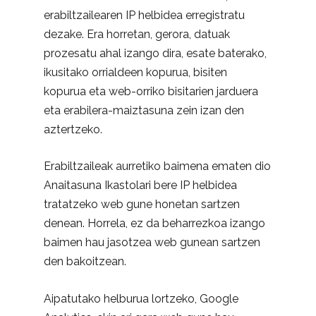
erabiltzailearen IP helbidea erregistratu
dezake. Era horretan, gerora, datuak
prozesatu ahal izango dira, esate baterako,
ikusitako orrialdeen kopurua, bisiten
kopurua eta web-orriko bisitarien jarduera
eta erabilera-maiztasuna zein izan den
aztertzeko.
Erabiltzaileak aurretiko baimena ematen dio
Anaitasuna Ikastolari bere IP helbidea
tratatzeko web gune honetan sartzen
denean. Horrela, ez da beharrezkoa izango
baimen hau jasotzea web gunean sartzen
den bakoitzean.
Aipatutako helburua lortzeko, Google