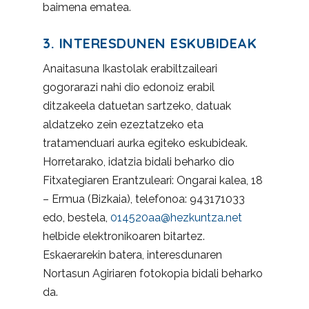
baimena ematea.
3. INTERESDUNEN ESKUBIDEAK
Anaitasuna Ikastolak erabiltzaileari
gogorarazi nahi dio edonoiz erabil
ditzakeela datuetan sartzeko, datuak
aldatzeko zein ezeztatzeko eta
tratamenduari aurka egiteko eskubideak.
Horretarako, idatzia bidali beharko dio
Fitxategiaren Erantzuleari: Ongarai kalea, 18
– Ermua (Bizkaia), telefonoa: 943171033
edo, bestela,
014520aa@hezkuntza.net
helbide elektronikoaren bitartez.
Eskaerarekin batera, interesdunaren
Nortasun Agiriaren fotokopia bidali beharko
da.