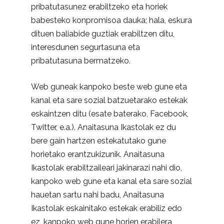
pribatutasunez erabiltzeko eta horiek
babesteko konpromisoa dauka; hala, eskura
dituen baliabide guztiak erabiltzen ditu,
interesdunen segurtasuna eta
pribatutasuna bermatzeko.
Web guneak kanpoko beste web gune eta
kanal eta sare sozial batzuetarako estekak
eskaintzen ditu (esate baterako, Facebook,
Twitter, e.a.). Anaitasuna Ikastolak ez du
bere gain hartzen estekatutako gune
horietako erantzukizunik. Anaitasuna
Ikastolak erabiltzaileari jakinarazi nahi dio,
kanpoko web gune eta kanal eta sare sozial
hauetan sartu nahi badu, Anaitasuna
Ikastolak eskainitako estekak erabiliz edo
ez, kanpoko web gune horien erabilera