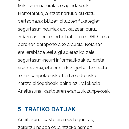
fisiko zein naturalak eragindakoak.
Horretarako, aintzat hartuko du datu
pertsonalak biltzen dituzten fitxategien
segurtasun neurriak aplikatzeari buruz
indarrean den legedia; batez ere, DBLO eta
beronen garapenerako araudia. Nolanahi
ere, erabiltzaileei argi adieraziko zaie
segurtasun-neurri informatikoak ez direla
erasoezinak, eta ondorioz, gerta litezkeela
legez kanpoko esku-hartze edo esku-
hartze bidegabeak, baina ez liratekeela
Anaitasuna Ikastolaren erantzukizunpekoak.
5. TRAFIKO DATUAK
Anaitasuna Ikastolaren web guneak,
zerbitzu hobea eskaintzeko asmoz,