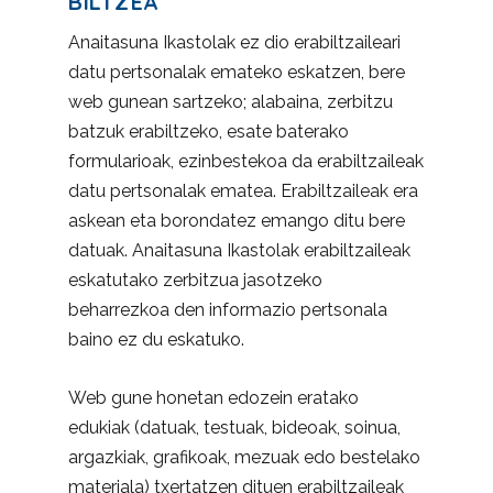
BILTZEA
Anaitasuna Ikastolak ez dio erabiltzaileari
datu pertsonalak emateko eskatzen, bere
web gunean sartzeko; alabaina, zerbitzu
batzuk erabiltzeko, esate baterako
formularioak, ezinbestekoa da erabiltzaileak
datu pertsonalak ematea. Erabiltzaileak era
askean eta borondatez emango ditu bere
datuak. Anaitasuna Ikastolak erabiltzaileak
eskatutako zerbitzua jasotzeko
beharrezkoa den informazio pertsonala
baino ez du eskatuko.
Web gune honetan edozein eratako
edukiak (datuak, testuak, bideoak, soinua,
argazkiak, grafikoak, mezuak edo bestelako
materiala) txertatzen dituen erabiltzaileak