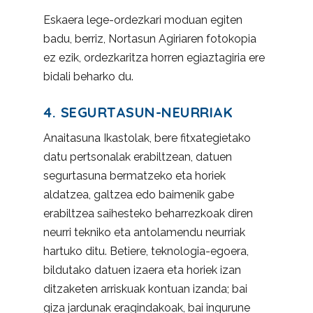
Eskaera lege-ordezkari moduan egiten
badu, berriz, Nortasun Agiriaren fotokopia
ez ezik, ordezkaritza horren egiaztagiria ere
bidali beharko du.
4. SEGURTASUN-NEURRIAK
Anaitasuna Ikastolak, bere fitxategietako
datu pertsonalak erabiltzean, datuen
segurtasuna bermatzeko eta horiek
aldatzea, galtzea edo baimenik gabe
erabiltzea saihesteko beharrezkoak diren
neurri tekniko eta antolamendu neurriak
hartuko ditu. Betiere, teknologia-egoera,
bildutako datuen izaera eta horiek izan
ditzaketen arriskuak kontuan izanda; bai
giza jardunak eragindakoak, bai ingurune