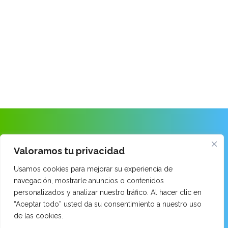
ANAITASUNA IKASTOLA
Valoramos tu privacidad
Usamos cookies para mejorar su experiencia de
Ongarai Kalea · 48260 Ermua · Bizkaia
navegación, mostrarle anuncios o contenidos
Tel: 943 899 171
personalizados y analizar nuestro tráfico. Al hacer clic en
email:
014520aa@hezkuntza.net
“Aceptar todo” usted da su consentimiento a nuestro uso
de las cookies.