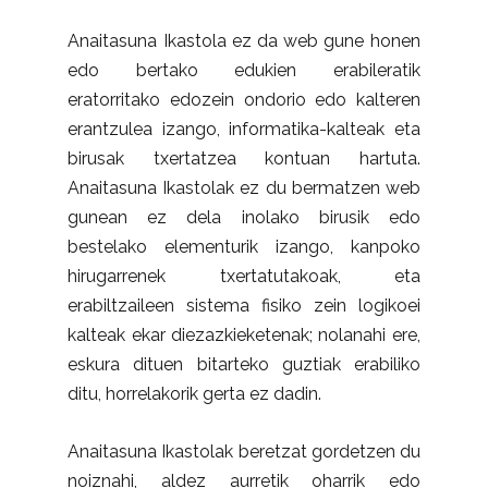
Anaitasuna Ikastola ez da web gune honen
edo bertako edukien erabileratik
eratorritako edozein ondorio edo kalteren
erantzulea izango, informatika-kalteak eta
birusak txertatzea kontuan hartuta.
Anaitasuna Ikastolak ez du bermatzen web
gunean ez dela inolako birusik edo
bestelako elementurik izango, kanpoko
hirugarrenek txertatutakoak, eta
erabiltzaileen sistema fisiko zein logikoei
kalteak ekar diezazkieketenak; nolanahi ere,
eskura dituen bitarteko guztiak erabiliko
ditu, horrelakorik gerta ez dadin.
Anaitasuna Ikastolak beretzat gordetzen du
noiznahi, aldez aurretik oharrik edo