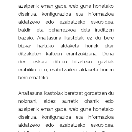
azalpenik eman gabe, web gune honetako
diseinua, konfigurazioa eta informazioa
aldatzeko edo ezabatzeko eskubidea,
baldin eta beharrezkoa dela iruditzen
bazaio. Anaitasuna Ikastolak ez du bere
bizkar hartuko aldaketa horiek ekar
ditzaketen kalteen erantzukizuna. Dena
den, eskura dituen bitarteko guztiak
erabiliko ditu, erabiltzaileei aldaketa horien
berri emateko.
Anaitasuna Ikastolak beretzat gordetzen du
noiznahi, aldez aurretik oharrik edo
azalpenik eman gabe, web gune honetako
diseinua, konfigurazioa eta informazioa
aldatzeko edo ezabatzeko eskubidea,