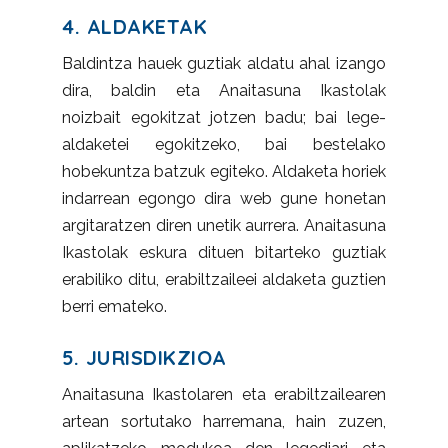
4. ALDAKETAK
Baldintza hauek guztiak aldatu ahal izango
dira, baldin eta Anaitasuna Ikastolak
noizbait egokitzat jotzen badu; bai lege-
aldaketei egokitzeko, bai bestelako
hobekuntza batzuk egiteko. Aldaketa horiek
indarrean egongo dira web gune honetan
argitaratzen diren unetik aurrera. Anaitasuna
Ikastolak eskura dituen bitarteko guztiak
erabiliko ditu, erabiltzaileei aldaketa guztien
berri emateko.
5. JURISDIKZIOA
Anaitasuna Ikastolaren eta erabiltzailearen
artean sortutako harremana, hain zuzen,