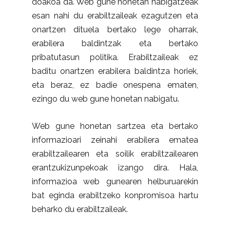
doakoa da. Web gune honetan nabigatzeak
esan nahi du erabiltzaileak ezagutzen eta
onartzen dituela bertako lege oharrak,
erabilera baldintzak eta bertako
pribatutasun politika. Erabiltzaileak ez
baditu onartzen erabilera baldintza horiek,
eta beraz, ez badie onespena ematen,
ezingo du web gune honetan nabigatu.
Web gune honetan sartzea eta bertako
informazioari zeinahi erabilera ematea
erabiltzailearen eta soilik erabiltzailearen
erantzukizunpekoak izango dira. Hala,
informazioa web gunearen helburuarekin
bat eginda erabiltzeko konpromisoa hartu
beharko du erabiltzaileak.