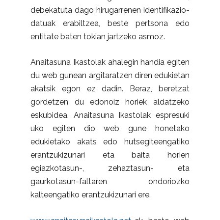
debekatuta dago hirugarrenen identifikazio-
datuak erabiltzea, beste pertsona edo
entitate baten tokian jartzeko asmoz.
Anaitasuna Ikastolak ahalegin handia egiten
du web gunean argitaratzen diren edukietan
akatsik egon ez dadin. Beraz, beretzat
gordetzen du edonoiz horiek aldatzeko
eskubidea. Anaitasuna Ikastolak espresuki
uko egiten dio web gune honetako
edukietako akats edo hutsegiteengatiko
erantzukizunari eta baita horien
egiazkotasun-, zehaztasun- eta
gaurkotasun-faltaren ondoriozko
kalteengatiko erantzukizunari ere.