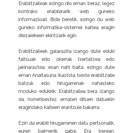
Erabiltzaileak ezingo dio eman, beraz, legez
kontrako erabilerarik web guneko
informazioari. Bide beretik, ezingo du web
guneko informatika-sistemei kaltea eragin
diezaiekeen ekintzarik egin.
Erabiltzaileek galarazita izango dute eduki
faltsuak edo okerrak txertatzea edo
jakinaraztea; esan nahi baita, ezingo dute
eman Anaitasuna Ikastola, beste erabiltzaile
batzuk edo hirugarrenak nahasteko
moduko edukirik. Erabiltzailea bera izango
da, horrenbestez, ematen dituen datuekin
eragindako kalteen erantzule bakarra.
Ezin da erabili hirugarrenen datu pertsonalik,
euren baimenik gabe. Era berean,