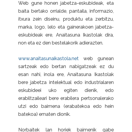
Web gune honen jabetza-eskubideak, eta
baita bertako orrialde, pantaila, informazio,
itxura zein diseinu, produktu eta zerbitzu,
marka, logo, lelo eta gainerakoen jabetza-
eskubideak ere, Anaitasuna Ikastolak dira,
non eta ez den bestelakorik adierazten.
www.anaitasunaikastola.net
web gunean
sartzeak edo bertan nabigatzeak ez du
esan nahi, inola ere, Anaitasuna Ikastolak
bere jabetza intelektual edo industrialaren
eskubideei uko egiten dienik, edo
erabiltzaileari bere erabilera pertsonalerako
utzi edo baimena (erabatekoa edo hein
batekoa) ematen dionik.
Norbaitek lan horiek baimenik gabe