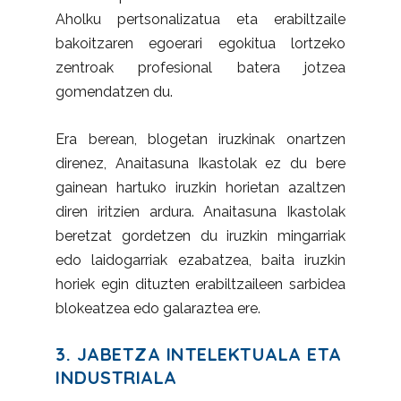
Aholku pertsonalizatua eta erabiltzaile
bakoitzaren egoerari egokitua lortzeko
zentroak profesional batera jotzea
gomendatzen du.
Era berean, blogetan iruzkinak onartzen
direnez, Anaitasuna Ikastolak ez du bere
gainean hartuko iruzkin horietan azaltzen
diren iritzien ardura. Anaitasuna Ikastolak
beretzat gordetzen du iruzkin mingarriak
edo laidogarriak ezabatzea, baita iruzkin
horiek egin dituzten erabiltzaileen sarbidea
blokeatzea edo galaraztea ere.
3. JABETZA INTELEKTUALA ETA
INDUSTRIALA