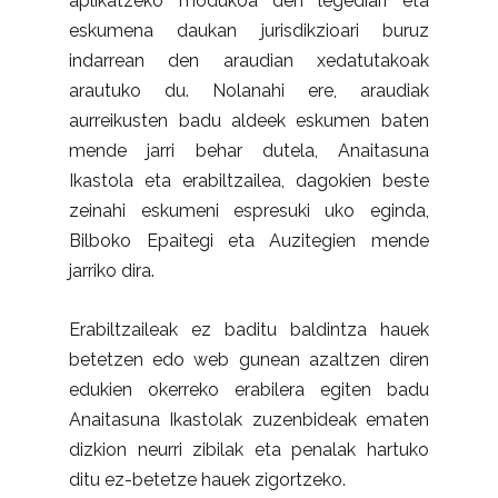
aplikatzeko modukoa den legediari eta
eskumena daukan jurisdikzioari buruz
indarrean den araudian xedatutakoak
arautuko du. Nolanahi ere, araudiak
aurreikusten badu aldeek eskumen baten
mende jarri behar dutela, Anaitasuna
Ikastola eta erabiltzailea, dagokien beste
zeinahi eskumeni espresuki uko eginda,
Bilboko Epaitegi eta Auzitegien mende
jarriko dira.
Erabiltzaileak ez baditu baldintza hauek
betetzen edo web gunean azaltzen diren
edukien okerreko erabilera egiten badu
Anaitasuna Ikastolak zuzenbideak ematen
dizkion neurri zibilak eta penalak hartuko
ditu ez-betetze hauek zigortzeko.