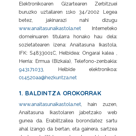
Elektronikoaren Gizartearen Zerbitzuei
buruzko uztailaren 11ko 34/2002 Legea
betez, jakinarazi nahi dizugu
www.anaitasunaikastola.net
Interneteko
domeinuaren titularra honako hau dela:
sozietatearen izena: Anaitasuna Ikastola,
IFK:
S4833001C
, Helbidea: Ongarai kalea ,
Herria: Ermua (Bizkaia), Telefono-zenbakia:
943171033
, Helbide elektronikoa:
014520aa@hezkuntza.net
1. BALDINTZA OROKORRAK
www.anaitasunaikastola.net
, hain zuzen,
Anaitasuna Ikastolaren jabetzako web
gunea da. Erabiltzailea borondatez sartu
ahal izango da bertan, eta gainera, sartzea