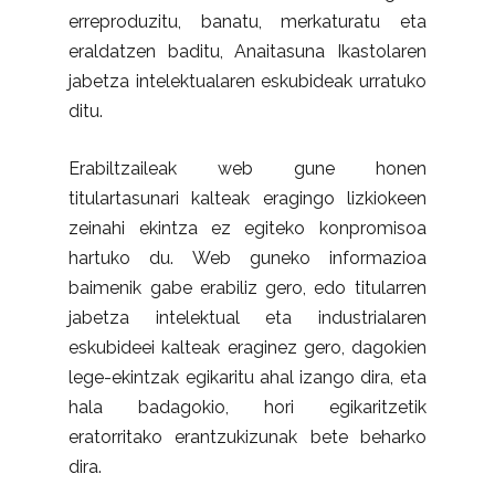
erreproduzitu, banatu, merkaturatu eta
eraldatzen baditu, Anaitasuna Ikastolaren
jabetza intelektualaren eskubideak urratuko
ditu.
Erabiltzaileak web gune honen
titulartasunari kalteak eragingo lizkiokeen
zeinahi ekintza ez egiteko konpromisoa
hartuko du. Web guneko informazioa
baimenik gabe erabiliz gero, edo titularren
jabetza intelektual eta industrialaren
eskubideei kalteak eraginez gero, dagokien
lege-ekintzak egikaritu ahal izango dira, eta
hala badagokio, hori egikaritzetik
eratorritako erantzukizunak bete beharko
dira.