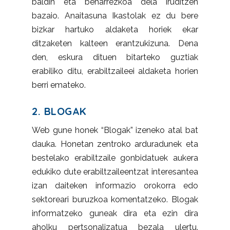
baldin eta beharrezkoa dela iruditzen
bazaio. Anaitasuna Ikastolak ez du bere
bizkar hartuko aldaketa horiek ekar
ditzaketen kalteen erantzukizuna. Dena
den, eskura dituen bitarteko guztiak
erabiliko ditu, erabiltzaileei aldaketa horien
berri emateko.
2. BLOGAK
Web gune honek “Blogak” izeneko atal bat
dauka. Honetan zentroko arduradunek eta
bestelako erabiltzaile gonbidatuek aukera
edukiko dute erabiltzaileentzat interesantea
izan daiteken informazio orokorra edo
sektoreari buruzkoa komentatzeko. Blogak
informatzeko guneak dira eta ezin dira
aholku pertsonalizatua bezala ulertu.