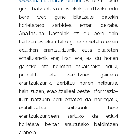
www.anaitasunaikastola.net
-ek beste web
gune batzuetarako estekak jar ditzake edo
bere web gune bilatzaile batekin
horietarako sarbidea eman dezake.
Anaitasuna Ikastolak ez du bere gain
hartzen estekatutako gune horietako ezein
edukiren erantzukizunik, ezta bilaketen
emaitzarenik ere; izan ere, ez du horien
gaineko eta horietan eskainitako eduki,
produktu eta zerbitzuen gaineko
erantzukizunik. Zerbitzu horien helburua,
hain zuzen, erabiltzaileei beste informazio-
iturri batzuen berri ematea da; horregatik,
erabiltzailea soil-soilik bere
erantzukizunpean sartuko da eduki
horietara, bertan araututako baldintzen
arabera.