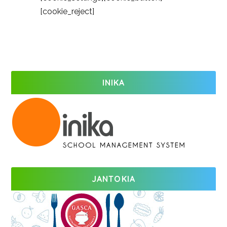
[cookie_reject]
INIKA
JANTOKIA