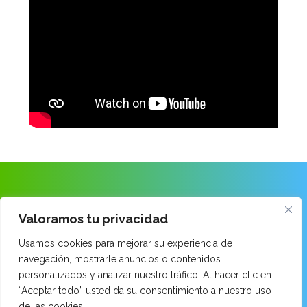
ANAITASUNA IKASTOLA
Valoramos tu privacidad
Usamos cookies para mejorar su experiencia de
Ongarai Kalea · 48260 Ermua · Bizkaia
navegación, mostrarle anuncios o contenidos
Tel: 943 899 171
personalizados y analizar nuestro tráfico. Al hacer clic en
email:
014520aa@hezkuntza.net
“Aceptar todo” usted da su consentimiento a nuestro uso
de las cookies.