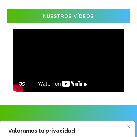
NUESTROS VÍDEOS
ANAITASUNA IKASTOLA
Valoramos tu privacidad