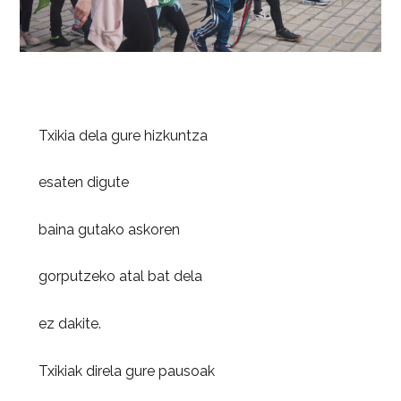
Txikia dela gure hizkuntza
esaten digute
baina gutako askoren
gorputzeko atal bat dela
ez dakite.
Txikiak direla gure pausoak