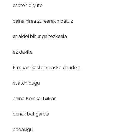
esaten digute
baina nirea zurearekin batuz
erraldoi bihur gaitezkeela
ez dakite.
Ermuan ikastetxe asko daudela
esaten dugu
baina Korrika Txikian
denak bat garela
badakigu.