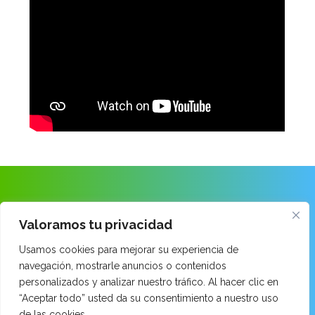
ANAITASUNA IKASTOLA
Valoramos tu privacidad
Usamos cookies para mejorar su experiencia de
Ongarai Kalea · 48260 Ermua · Bizkaia
navegación, mostrarle anuncios o contenidos
Tel: 943 899 171
personalizados y analizar nuestro tráfico. Al hacer clic en
email:
014520aa@hezkuntza.net
“Aceptar todo” usted da su consentimiento a nuestro uso
de las cookies.