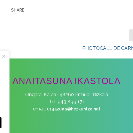
SHARE:
PHOTOCALL DE CAR
ANAITASUNA IKASTOLA
Ongarai Kalea · 48260 Ermua · Bizkaia
Tel: 943 899 171
email:
014520aa@hezkuntza.net