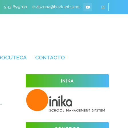
943 899 171
014520aa@hezkuntza.net
ES
DOCUTECA
CONTACTO
INIKA