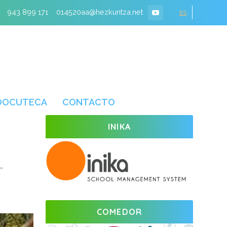
943 899 171
014520aa@hezkuntza.net
ES
DOCUTECA
CONTACTO
INIKA
COMEDOR