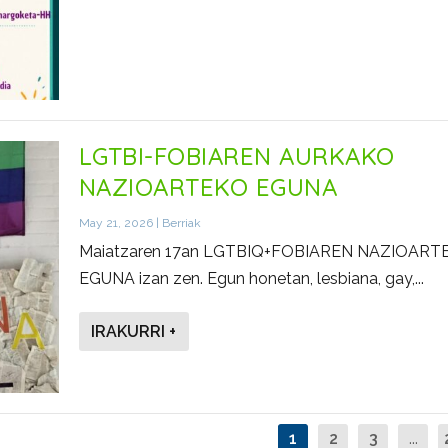
LGTBI-FOBIAREN AURKAKO
NAZIOARTEKO EGUNA
May 21, 2026
|
Berriak
Maiatzaren 17an LGTBIQ+FOBIAREN NAZIOART
EGUNA izan zen. Egun honetan, lesbiana, gay,...
IRAKURRI +
1
2
3
...