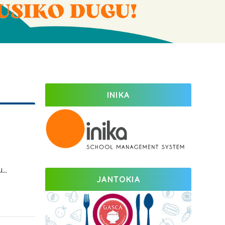
INIKA
..
JANTOKIA