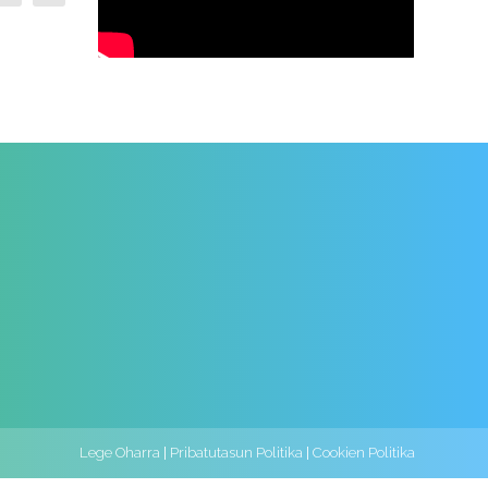
Lege Oharra
|
Pribatutasun Politika
|
Cookien Politika