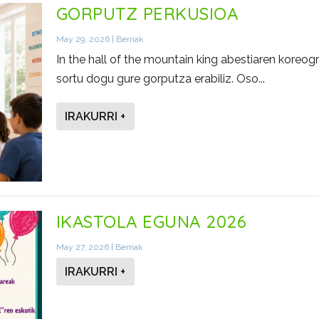
GORPUTZ PERKUSIOA
May 29, 2026
|
Berriak
In the hall of the mountain king abestiaren koreogr
sortu dogu gure gorputza erabiliz. Oso...
IRAKURRI +
IKASTOLA EGUNA 2026
May 27, 2026
|
Berriak
IRAKURRI +