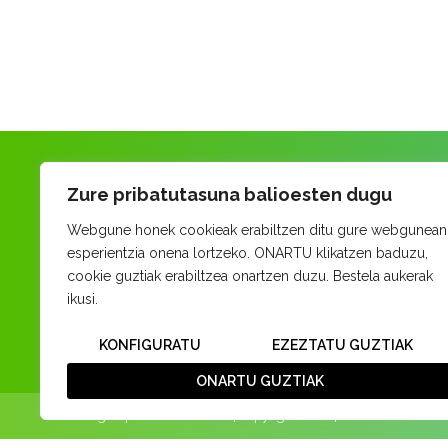
Zure pribatutasuna balioesten dugu
Webgune honek cookieak erabiltzen ditu gure webgunean
esperientzia onena lortzeko. ONARTU klikatzen baduzu,
cookie guztiak erabiltzea onartzen duzu. Bestela aukerak
ikusi.
KONFIGURATU
EZEZTATU GUZTIAK
ONARTU GUZTIAK
Web garapena:
Elkarmedia
| Copyright 2018 |