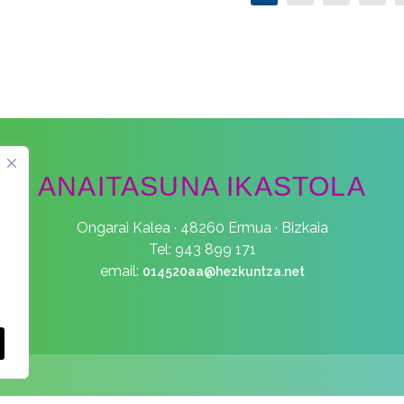
ANAITASUNA IKASTOLA
Ongarai Kalea · 48260 Ermua · Bizkaia
Tel: 943 899 171
email:
014520aa@hezkuntza.net