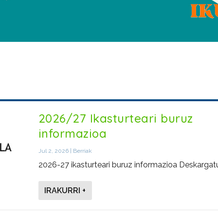
2026/27 Ikasturteari buruz
informazioa
Jul 2, 2026
|
Berriak
2026-27 ikasturteari buruz informazioa Deskargatu.
IRAKURRI +