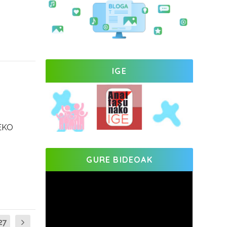
IGE
EKO
GURE BIDEOAK
27