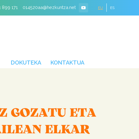
 899 171
014520aa@hezkuntza.net
EU
ES
DOKUTEKA
KONTAKTUA