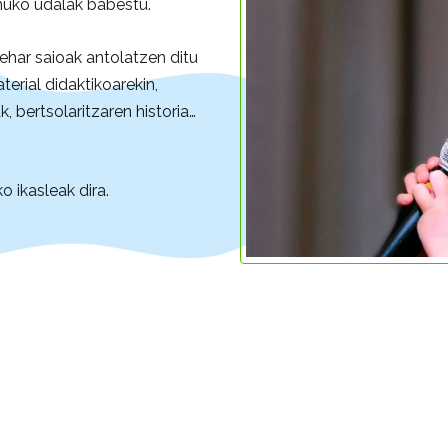
muko udalak babestu.
ehar saioak antolatzen ditu
erial didaktikoarekin,
, bertsolaritzaren historia…
 ikasleak dira.