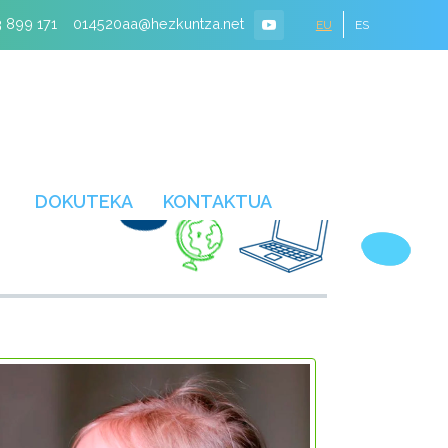
 899 171
014520aa@hezkuntza.net
EU
ES
DOKUTEKA
KONTAKTUA