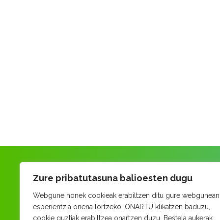
Zure pribatutasuna balioesten dugu
Webgune honek cookieak erabiltzen ditu gure webgunean
esperientzia onena lortzeko. ONARTU klikatzen baduzu,
cookie guztiak erabiltzea onartzen duzu. Bestela aukerak