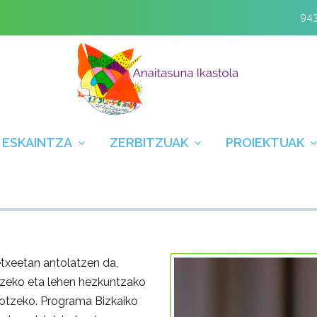
943
 ESKAINTZA
ZERBITZUAK
PROIEKTUAK
txeetan antolatzen da,
ntzeko eta lehen hezkuntzako
gotzeko. Programa Bizkaiko