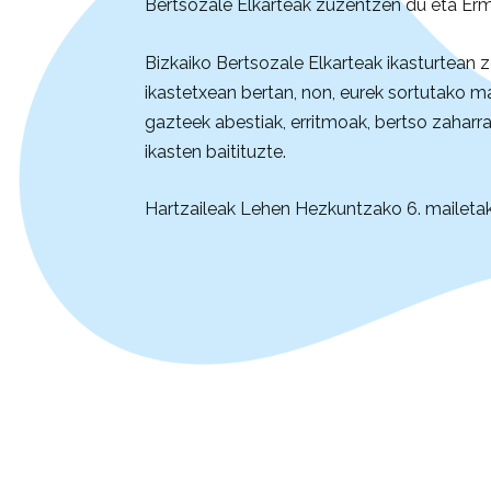
Bertsozale Elkarteak zuzentzen du eta Er
Bizkaiko Bertsozale Elkarteak ikasturtean z
ikastetxean bertan, non, eurek sortutako mat
gazteek abestiak, erritmoak, bertso zaharrak
ikasten baitituzte.
Hartzaileak Lehen Hezkuntzako 6. mailetako