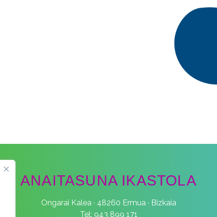
ANAITASUNA IKASTOLA
Ongarai Kalea · 48260 Ermua · Bizkaia
Tel: 943 899 171