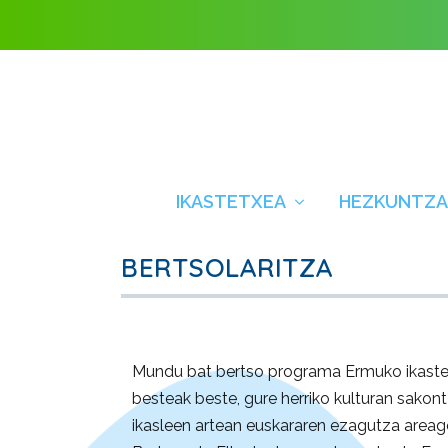
IKASTETXEA
HEZKUNTZA
BERTSOLARITZA
Mundu bat bertso programa Ermuko ikaste
besteak beste, gure herriko kulturan sako
ikasleen artean euskararen ezagutza area