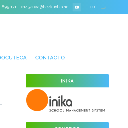
 899 171
014520aa@hezkuntza.net
EU
ES
DOCUTECA
CONTACTO
INIKA