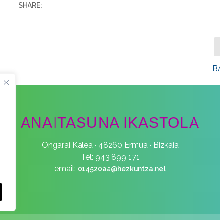
SHARE:
B
ANAITASUNA IKASTOLA
Ongarai Kalea · 48260 Ermua · Bizkaia
Tel: 943 899 171
email:
014520aa@hezkuntza.net