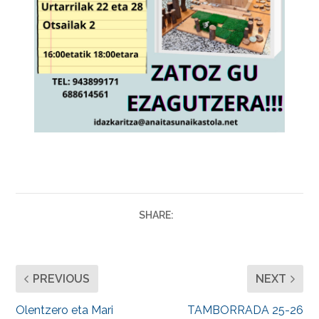
SHARE:
PREVIOUS
NEXT
Olentzero eta Mari
TAMBORRADA 25-26