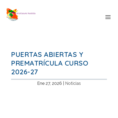
PUERTAS ABIERTAS Y
PREMATRÍCULA CURSO
2026-27
Ene 27, 2026
|
Noticias