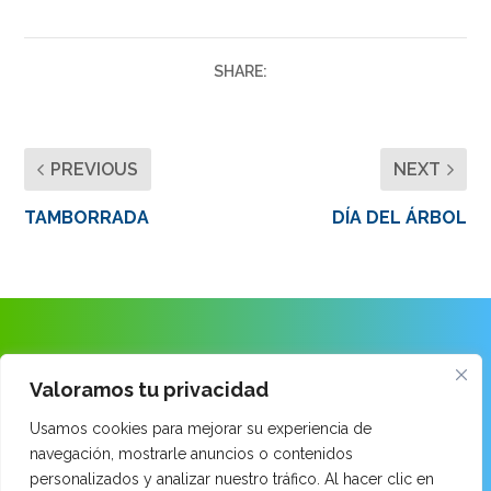
SHARE:
PREVIOUS
NEXT
TAMBORRADA
DÍA DEL ÁRBOL
ANAITASUNA IKASTOLA
Valoramos tu privacidad
Usamos cookies para mejorar su experiencia de
Ongarai Kalea · 48260 Ermua · Bizkaia
navegación, mostrarle anuncios o contenidos
Tel: 943 899 171
personalizados y analizar nuestro tráfico. Al hacer clic en
email:
014520aa@hezkuntza.net