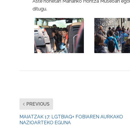
Aste honetan Mañariko Hontza Museoan egon gar
ditugu.
PREVIOUS
MAIATZAK 17: LGTBIAQ+ FOBIAREN AURKAKO
NAZIOARTEKO EGUNA