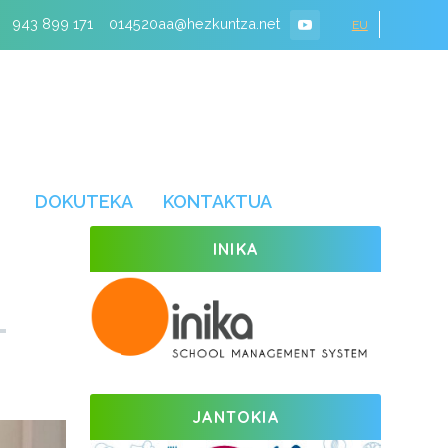
943 899 171
014520aa@hezkuntza.net
EU
DOKUTEKA
KONTAKTUA
INIKA
JANTOKIA