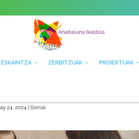
 ESKAINTZA
ZERBITZUAK
PROIEKTUAK
ay 24, 2024
|
Berriak