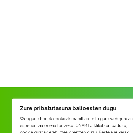
Zure pribatutasuna balioesten dugu
Webgune honek cookieak erabiltzen ditu gure webgunean
esperientzia onena lortzeko. ONARTU klikatzen baduzu,
cookie guztiak erabiltzea onartzen duzu. Bestela aukerak