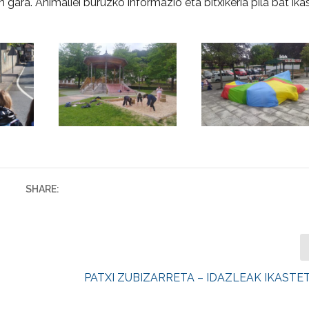
a. Animaliei buruzko informazio eta bitxikeria pila bat ikas
SHARE:
PATXI ZUBIZARRETA – IDAZLEAK IKAST