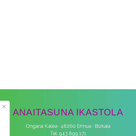
ANAITASUNA IKASTOLA
Ongarai Kalea · 48260 Ermua · Bizkaia
Tel: 943 899 171