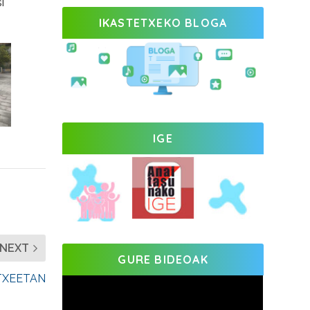
i
IKASTETXEKO BLOGA
IGE
NEXT
GURE BIDEOAK
ETXEETAN