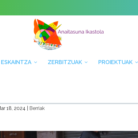
 ESKAINTZA
ZERBITZUAK
PROIEKTUAK
ar 18, 2024
|
Berriak