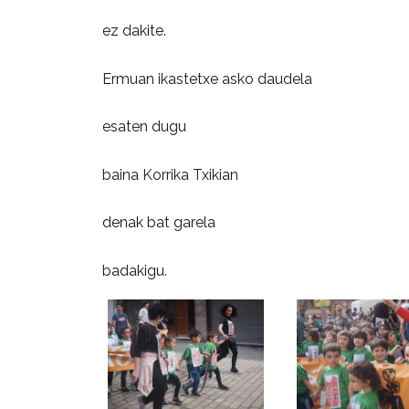
ez dakite.
Ermuan ikastetxe asko daudela
esaten dugu
baina Korrika Txikian
denak bat garela
badakigu.