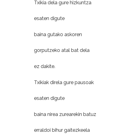
Txikia dela gure hizkuntza
esaten digute
baina gutako askoren
gorputzeko atal bat dela
ez dakite.
Txikiak direla gure pausoak
esaten digute
baina nirea zurearekin batuz
erraldoi bihur gaitezkeela