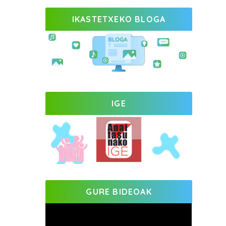
IKASTETXEKO BLOGA
IGE
GURE BIDEOAK