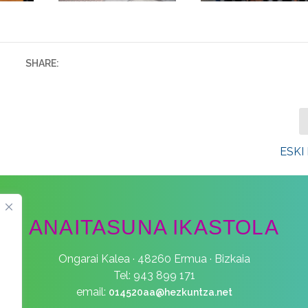
SHARE:
ESKI
ANAITASUNA IKASTOLA
Ongarai Kalea · 48260 Ermua · Bizkaia
Tel: 943 899 171
email:
014520aa@hezkuntza.net