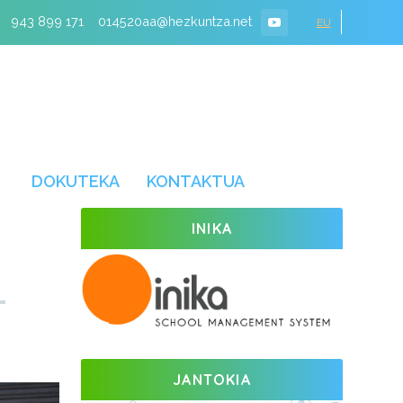
943 899 171
014520aa@hezkuntza.net
EU
DOKUTEKA
KONTAKTUA
INIKA
JANTOKIA