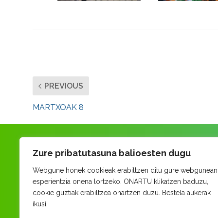
PREVIOUS
MARTXOAK 8
Zure pribatutasuna balioesten dugu
Webgune honek cookieak erabiltzen ditu gure webgunean
esperientzia onena lortzeko. ONARTU klikatzen baduzu,
cookie guztiak erabiltzea onartzen duzu. Bestela aukerak
ikusi.