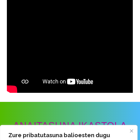
ANAITASUNA IKASTOLA
Zure pribatutasuna balioesten dugu
Ongarai Kalea · 48260 Ermua · Bizkaia