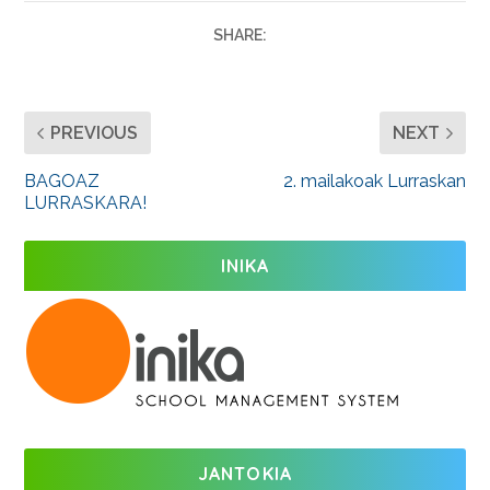
SHARE:
PREVIOUS
NEXT
BAGOAZ
2. mailakoak Lurraskan
LURRASKARA!
INIKA
JANTOKIA