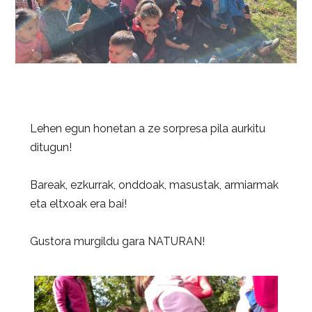
Lehen egun honetan a ze sorpresa pila aurkitu
ditugun!
Bareak, ezkurrak, onddoak, masustak, armiarmak
eta eltxoak era bai!
Gustora murgildu gara NATURAN!