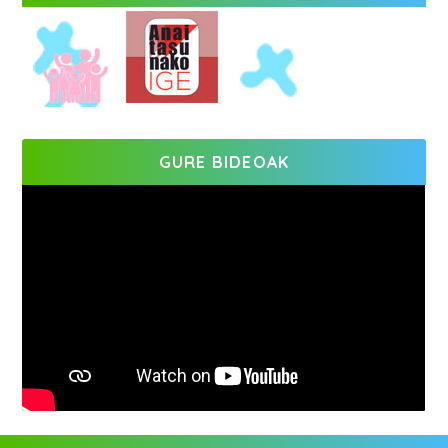
GURE BIDEOAK