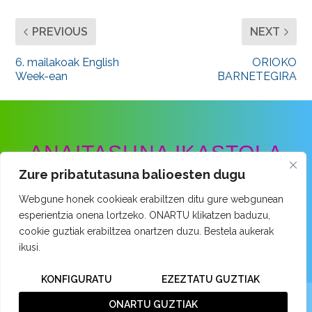
PREVIOUS
NEXT
6. mailakoak English
ORIOKO
Week-ean
BARNETEGIRA
ANAITASUNA IKASTOLA
Zure pribatutasuna balioesten dugu
Ongarai Kalea · 48260 Ermua · Bizkaia
Webgune honek cookieak erabiltzen ditu gure webgunean
Tel: 943 899 171
esperientzia onena lortzeko. ONARTU klikatzen baduzu,
email:
014520aa@hezkuntza.net
cookie guztiak erabiltzea onartzen duzu. Bestela aukerak
ikusi.
KONFIGURATU
EZEZTATU GUZTIAK
Web garapena:
Elkarmedia
|
Lege Oharra
|
Pribatutasun Politika
|
ONARTU GUZTIAK