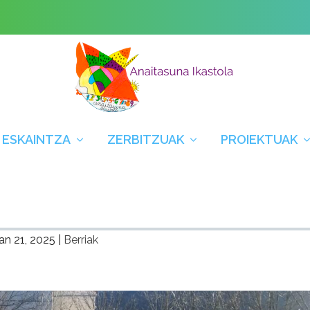
 ESKAINTZA
ZERBITZUAK
PROIEKTUAK
an 21, 2025
|
Berriak