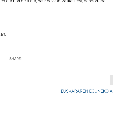
zen eta hori dela eta, haur hezkuntza ikasleek, danborrada
an.
SHARE:
EUSKARAREN EGUNEKO A