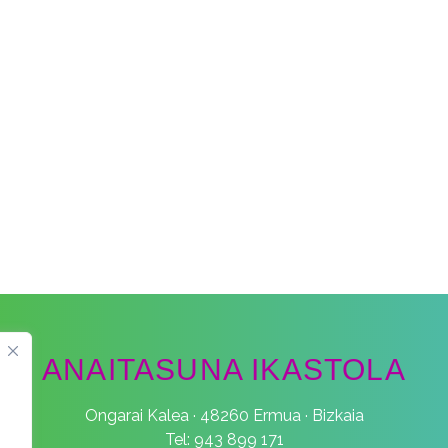
ANAITASUNA IKASTOLA
Ongarai Kalea · 48260 Ermua · Bizkaia
Tel: 943 899 171