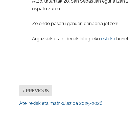
Atzo, urtarrilak 20, San Sebastian eguna izan 
ospatu zuten.
Ze ondo pasatu genuen danborra jotzen!
Argazkiak eta bideoak, blog-eko
esteka
honet
PREVIOUS
Ate irekiak eta matrikulazioa 2025-2026