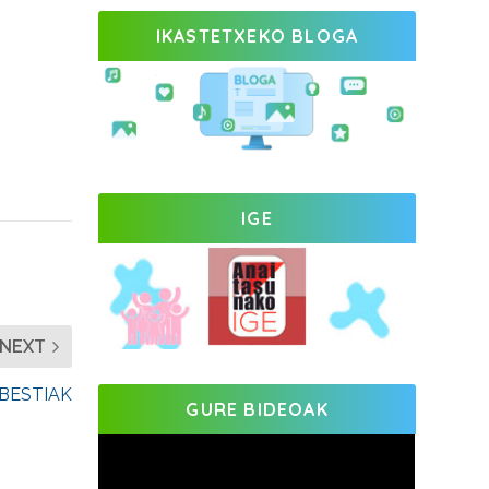
IKASTETXEKO BLOGA
IGE
NEXT
BESTIAK
GURE BIDEOAK