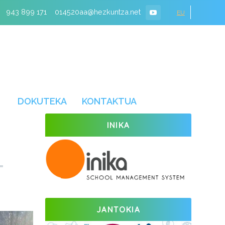
943 899 171
014520aa@hezkuntza.net
EU
DOKUTEKA
KONTAKTUA
INIKA
JANTOKIA