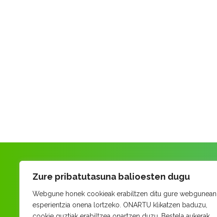
Zure pribatutasuna balioesten dugu
Webgune honek cookieak erabiltzen ditu gure webgunean
esperientzia onena lortzeko. ONARTU klikatzen baduzu,
cookie guztiak erabiltzea onartzen duzu. Bestela aukerak