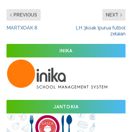
PREVIOUS
NEXT
MARTXOAK 8
LH 3koak Ipurua futbol
zelaian
INIKA
JANTOKIA