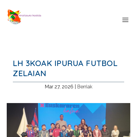
LH 3KOAK IPURUA FUTBOL
ZELAIAN
Mar 27, 2026
|
Berriak