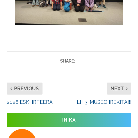
SHARE:
PREVIOUS
NEXT
2026 ESKI IRTEERA
LH 3. MUSEO IREKITA!!!
INIKA