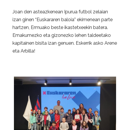
Joan den asteazkenean Ipurua futbol zelaian
izan ginen “Euskararen baloia” ekimenean parte
hartzen, Ermuako beste ikastetxeekin batera.
Emakumezko eta gizonezko lehen taldeetako
kapitainen bisita izan genuen. Eskerrik asko Arene
eta Arbilla!