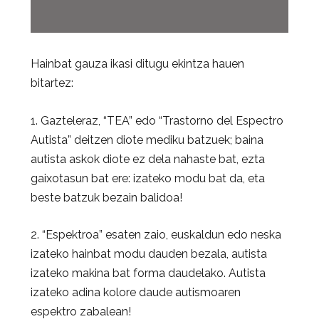
Hainbat gauza ikasi ditugu ekintza hauen
bitartez:
1. Gazteleraz, “TEA” edo “Trastorno del Espectro
Autista” deitzen diote mediku batzuek; baina
autista askok diote ez dela nahaste bat, ezta
gaixotasun bat ere: izateko modu bat da, eta
beste batzuk bezain balidoa!
2. “Espektroa” esaten zaio, euskaldun edo neska
izateko hainbat modu dauden bezala, autista
izateko makina bat forma daudelako. Autista
izateko adina kolore daude autismoaren
espektro zabalean!