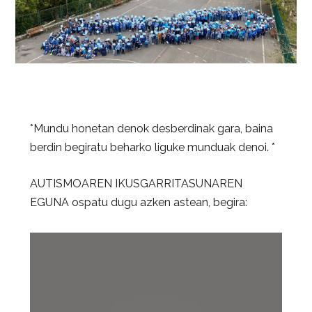
*Mundu honetan denok desberdinak gara, baina
berdin begiratu beharko liguke munduak denoi. *
AUTISMOAREN IKUSGARRITASUNAREN
EGUNA ospatu dugu azken astean, begira: