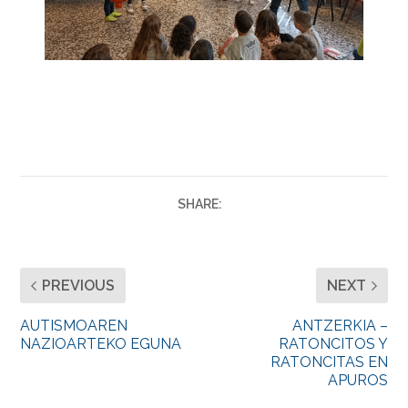
SHARE:
PREVIOUS
NEXT
AUTISMOAREN
ANTZERKIA –
NAZIOARTEKO EGUNA
RATONCITOS Y
RATONCITAS EN
APUROS