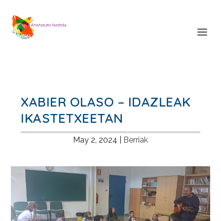
XABIER OLASO – IDAZLEAK
IKASTETXEETAN
May 2, 2024
|
Berriak