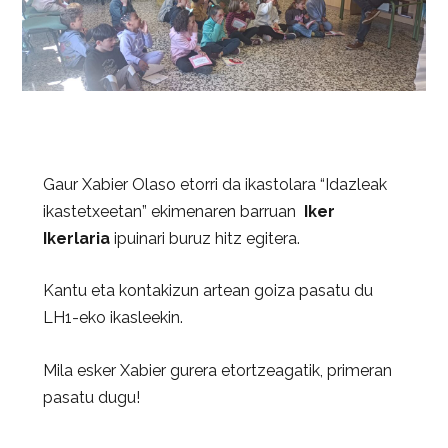
Gaur Xabier Olaso etorri da ikastolara “Idazleak
ikastetxeetan” ekimenaren barruan
Iker
Ikerlaria
ipuinari buruz hitz egitera.
Kantu eta kontakizun artean goiza pasatu du
LH1-eko ikasleekin.
Mila esker Xabier gurera etortzeagatik, primeran
pasatu dugu!