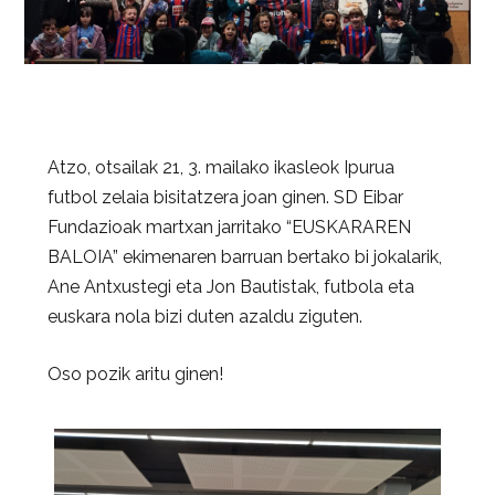
Atzo, otsailak 21, 3. mailako ikasleok Ipurua
futbol zelaia bisitatzera joan ginen. SD Eibar
Fundazioak martxan jarritako “EUSKARAREN
BALOIA” ekimenaren barruan bertako bi jokalarik,
Ane Antxustegi eta Jon Bautistak, futbola eta
euskara nola bizi duten azaldu ziguten.
Oso pozik aritu ginen!