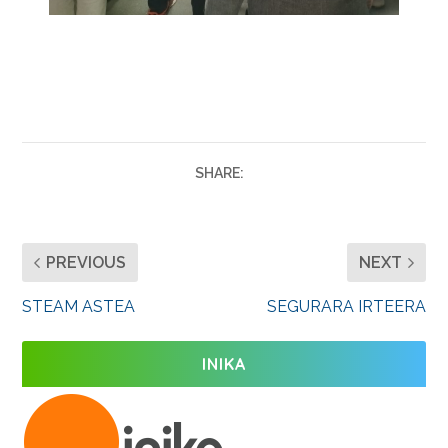
SHARE:
PREVIOUS
NEXT
STEAM ASTEA
SEGURARA IRTEERA
INIKA