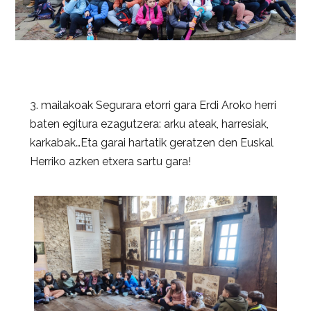
3. mailakoak Segurara etorri gara Erdi Aroko herri
baten egitura ezagutzera: arku ateak, harresiak,
karkabak…Eta garai hartatik geratzen den Euskal
Herriko azken etxera sartu gara!