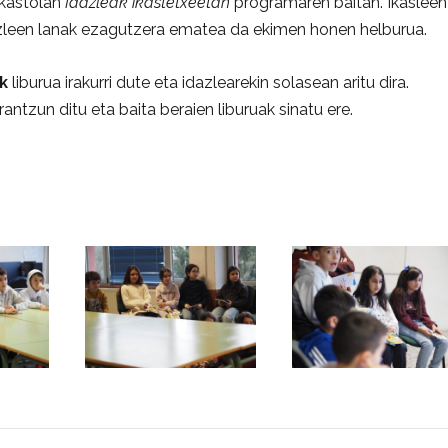
ikastolan
Idazleak ikastetxeetan
programaren baitan. Ikasleen
azleen lanak ezagutzera ematea da ekimen honen helburua.
ak
liburua irakurri dute eta idazlearekin solasean aritu dira.
antzun ditu eta baita beraien liburuak sinatu ere.