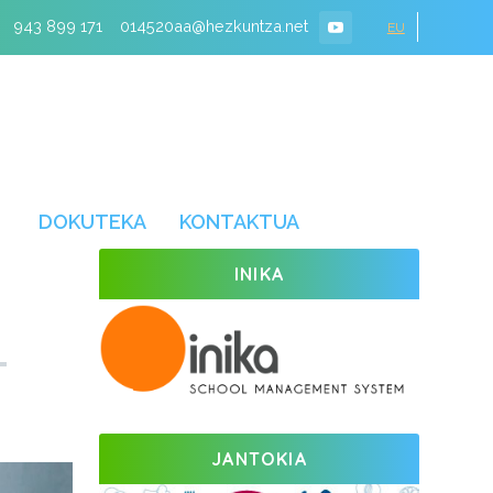
943 899 171
014520aa@hezkuntza.net
EU
DOKUTEKA
KONTAKTUA
INIKA
JANTOKIA