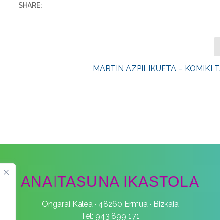
SHARE:
MARTIN AZPILIKUETA – KOMIKI 
ANAITASUNA IKASTOLA
Ongarai Kalea · 48260 Ermua · Bizkaia
Tel: 943 899 171