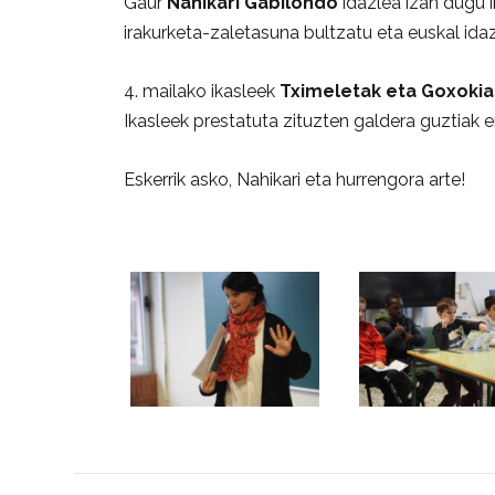
Gaur
Nahikari Gabilondo
idazlea izan dugu 
irakurketa-zaletasuna bultzatu eta euskal id
4. mailako ikasleek
Tximeletak eta Goxoki
Ikasleek prestatuta zituzten galdera guztiak er
Eskerrik asko, Nahikari eta hurrengora arte!