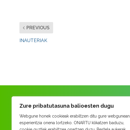
PREVIOUS
INAUTERIAK
Zure pribatutasuna balioesten dugu
Webgune honek cookieak erabiltzen ditu gure webgunean
esperientzia onena lortzeko. ONARTU klikatzen baduzu,
cookie guztiak erabiltzea onartzen duzu. Bestela aukerak