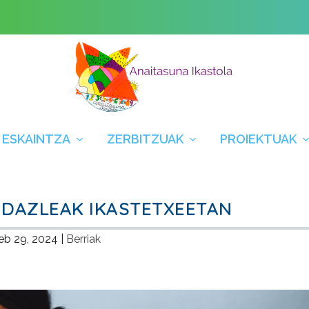
 ESKAINTZA
ZERBITZUAK
PROIEKTUAK
 IDAZLEAK IKASTETXEETAN
eb 29, 2024
|
Berriak