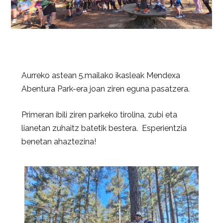
Aurreko astean 5.mailako ikasleak Mendexa
Abentura Park-era joan ziren eguna pasatzera.
Primeran ibili ziren parkeko tirolina, zubi eta
lianetan zuhaitz batetik bestera. Esperientzia
benetan ahaztezina!