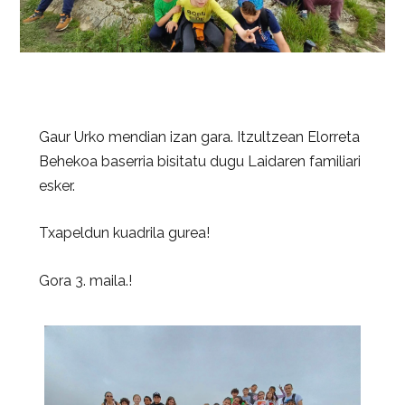
Gaur Urko mendian izan gara. Itzultzean Elorreta
Behekoa baserria bisitatu dugu Laidaren familiari
esker.
Txapeldun kuadrila gurea!
Gora 3. maila.!